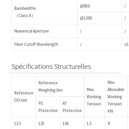
@850
/
Bandwidths
（Class A）
@1300
/
Numerical Aperture
/
/
Fiber Cutoff Wavelength
/
≤1
Spécifications Structurelles
Max.
Reference
Max.
Allowable
Weightkg/km
Reference
Working
Working
OD mm
PE
AT
Tension
Tension
Protective
Protective
KN
12.5
125
136
1.5
4