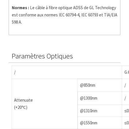
Normes :
Le câble à fibre optique ADSS de GL Technology
est conforme aux normes IEC 60794-4, IEC 60793 et TIA/EIA
598 A.
Paramètres Optiques
/
G.
@850nm
/
@1300nm
/
Attenuate
(+20℃)
@1310nm
≤0
@1550nm
≤0