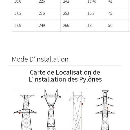
16.8
226
242
15.45
41
17.2
236
253
16.2
45
17.9
249
266
18
50
Mode D'installation
Carte de Localisation de
L'installation des Pylônes