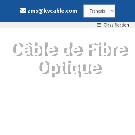
zms@kvcable.com
Classification
Câble de Fibre
Optique
Câbles de garde entièrement diélectriques et optiques
pour la communication sur les réseaux électriques, ainsi
que câbles à fibres optiques souterrains, sous-marins et
FTTH
IEC 60794 · IEEE 1138 · ITU-T G.652/655/657 | ADSS Span up
to 1,000m | OPGW for 110kV – 550kV Transmission Lines | 2