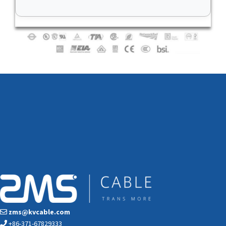
zms@kvcable.com
+86-371-67829333