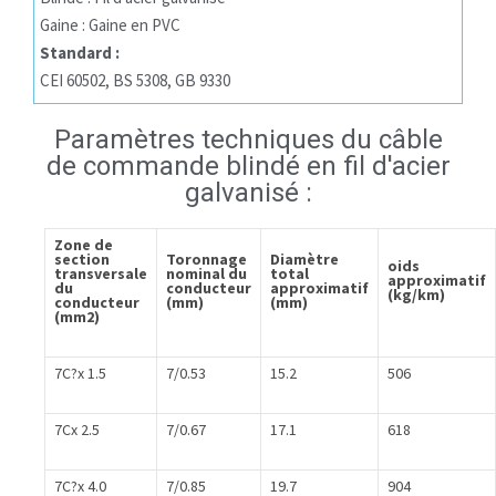
Gaine : Gaine en PVC
Standard :
CEI 60502, BS 5308, GB 9330
Paramètres techniques du câble
de commande blindé en fil d'acier
galvanisé :
Zone de
section
Toronnage
Diamètre
oids
transversale
nominal du
total
approximatif
du
conducteur
approximatif
(kg/km)
conducteur
(mm)
(mm)
(mm2)
7C?x 1.5
7/0.53
15.2
506
7Cx 2.5
7/0.67
17.1
618
7C?x 4.0
7/0.85
19.7
904