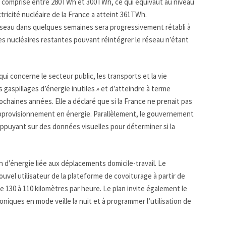
era comprise entre 280TWh et 300TWh, ce qui équivaut au niveau
ctricité nucléaire de la France a atteint 361TWh.
seau dans quelques semaines sera progressivement rétabli à
ales nucléaires restantes pouvant réintégrer le réseau n’étant
concerne le secteur public, les transports et la vie
 gaspillages d’énergie inutiles » et d’atteindre à terme
chaines années. Elle a déclaré que si la France ne prenait pas
’approvisionnement en énergie. Parallèlement, le gouvernement
appuyant sur des données visuelles pour déterminer si la
 d’énergie liée aux déplacements domicile-travail. Le
vel utilisateur de la plateforme de covoiturage à partir de
e 130 à 110 kilomètres par heure. Le plan invite également le
niques en mode veille la nuit et à programmer l’utilisation de