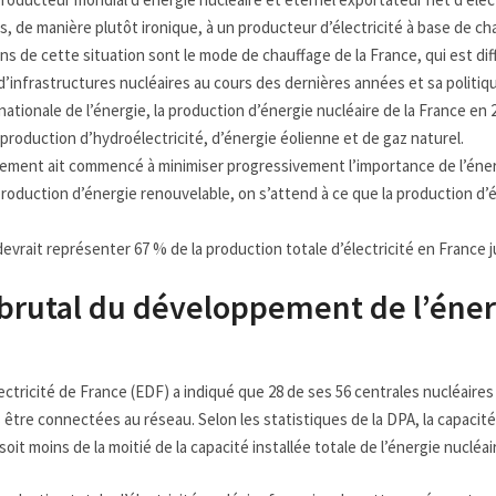
, de manière plutôt ironique, à un producteur d’électricité à base de ch
ons de cette situation sont le mode de chauffage de la France, qui est d
d’infrastructures nucléaires au cours des dernières années et sa politiq
nationale de l’énergie, la production d’énergie nucléaire de la France en 
 production d’hydroélectricité, d’énergie éolienne et de gaz naturel.
ement ait commencé à minimiser progressivement l’importance de l’éner
oduction d’énergie renouvelable, on s’attend à ce que la production d’é
devrait représenter 67 % de la production totale d’électricité en France 
 brutal du développement de l’éner
ectricité de France (EDF) a indiqué que 28 de ses 56 centrales nucléair
être connectées au réseau. Selon les statistiques de la DPA, la capacité
oit moins de la moitié de la capacité installée totale de l’énergie nucléair