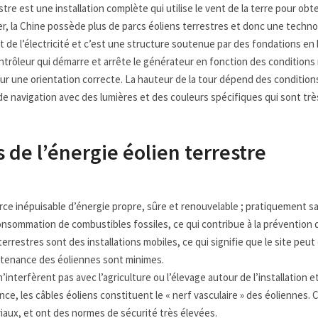
stre est une installation complète qui utilise le vent de la terre pour obt
r, la Chine possède plus de parcs éoliens terrestres et donc une techno
 de l’électricité et c’est une structure soutenue par des fondations en b
ntrôleur qui démarre et arrête le générateur en fonction des conditions
ur une orientation correcte. La hauteur de la tour dépend des condition
e navigation avec des lumières et des couleurs spécifiques qui sont très v
 de l’énergie éolien terrestre
ce inépuisable d’énergie propre, sûre et renouvelable ; pratiquement sans 
onsommation de combustibles fossiles, ce qui contribue à la prévention 
terrestres sont des installations mobiles, ce qui signifie que le site pe
tenance des éoliennes sont minimes.
n’interfèrent pas avec l’agriculture ou l’élevage autour de l’installation
nce, les câbles éoliens constituent le « nerf vasculaire » des éoliennes. 
iaux, et ont des normes de sécurité très élevées.