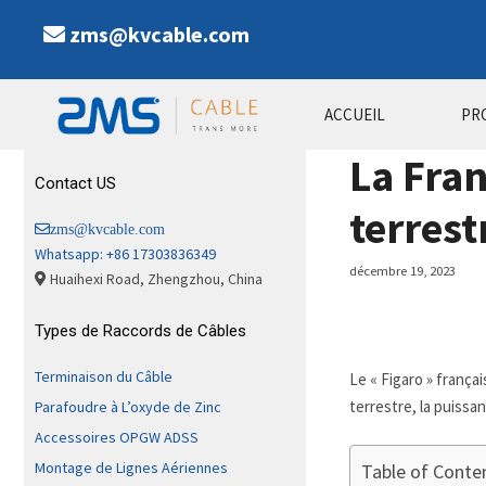
Aller
zms@kvcable.com
au
contenu
ACCUEIL
PR
La Fran
Contact US
terrest
zms@kvcable.com
Whatsapp: +86 17303836349
décembre 19, 2023
Huaihexi Road, Zhengzhou, China
Types de Raccords de Câbles
Terminaison du Câble
Le « Figaro » frança
terrestre, la puissa
Parafoudre à L’oxyde de Zinc
Accessoires OPGW ADSS
Montage de Lignes Aériennes
Table of Conte