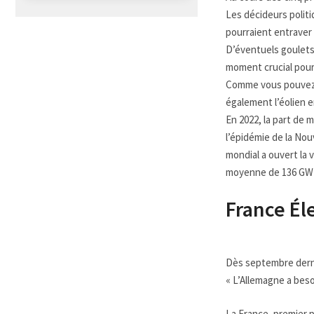
Les décideurs polit
pourraient entraver 
D’éventuels goulets
moment crucial pour 
Comme vous pouvez l
également l’éolien e
En 2022, la part de 
l’épidémie de la No
mondial a ouvert la 
moyenne de 136 GW p
France Éle
Dès septembre dernie
« L’Allemagne a beso
La France, premier p