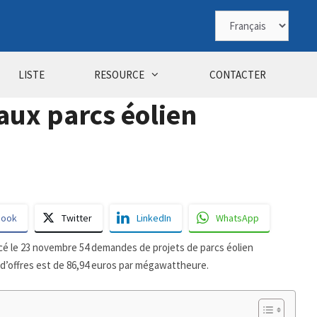
Choisir
une
langue
LISTE
RESOURCE
CONTACTER
aux parcs éolien
book
Twitter
LinkedIn
WhatsApp
oncé le 23 novembre 54 demandes de projets de parcs éolien
l d’offres est de 86,94 euros par mégawattheure.