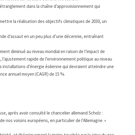
’étranglement dans la chaîne d’approvisionnement qui
tre la réalisation des objectifs climatiques de 2030, un
nde d’assaut en un peu plus d’une décennie, entraînant
ement diminué au niveau mondial en raison de l’impact de
 l’ajustement rapide de l’environnement politique au niveau
s installations d’énergie éolienne qui devraient atteindre une
sance annuel moyen (CAGR) de 15 %.
e, après avoir consulté le chancelier allemand Scholz :
de nos voisins européens, en particulier de l’Allemagne. »
ricité, et théoriquement la moins touchée par la crise du gaz,