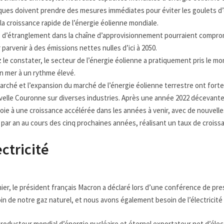
iques doivent prendre des mesures immédiates pour éviter les goulets d
la croissance rapide de l’énergie éolienne mondiale.
 d’étranglement dans la chaîne d’approvisionnement pourraient compromet
parvenir à des émissions nettes nulles d’ici à 2050.
e constater, le secteur de l’énergie éolienne a pratiquement pris le mo
n mer à un rythme élevé.
marché et l’expansion du marché de l’énergie éolienne terrestre ont fort
uvelle Couronne sur diverses industries. Après une année 2022 décevante,
voie à une croissance accélérée dans les années à venir, avec de nouvelle
ar an au cours des cinq prochaines années, réalisant un taux de crois
ctricité
r, le président français Macron a déclaré lors d’une conférence de press
in de notre gaz naturel, et nous avons également besoin de l’électricité 
roducteur mondial d’énergie nucléaire et éternel exportateur net d’élect