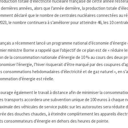
production totale d’électricité nucléaire française de cette année rest
0 dernières années, alors que l’année dernière, la production totale d’éle
mment déclaré que le nombre de centrales nucléaires connectées au ré
 2023, le nombre continuera à s’améliorer pour atteindre 46, les 10 centr
nçais a récemment lancé un programme national d’économie d’énergie qui 
ier ministre Borne a rappelé que l’objectif de ce plan est de « réduire les
ion de la consommation nationale d’énergie de 10 % au cours des deux pro
nomiser l’énergie, l’hiver risquerait d’être marqué par des coupures d
les consommations hebdomadaires d’électricité et de gaz naturel », en s’
ommation d’énergie est réelle.
urage également le travail à distance afin de minimiser la consommation
es transports accordera une subvention unique de 100 euros à chaque nou
maximale des véhicules de service public sur les autoroutes sera réduite d
durée des douches chaudes, à éteindre complètement les appareils électro
ts consommateurs d’énergie en dehors des heures de pointe.