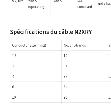
0.6/1kV
+90°C
250°C
1/3
and alkal
(operating)
compliant
Spécifications du câble N2XRY
Conductor Size (mm2)
No. of Strands
I
1.5
19
1
2.5
37
1
4
37
1
6
61
1
10
91
1