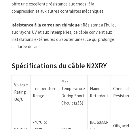
offre une excellente résistance aux chocs, à la
compression et aux autres contraintes mécaniques.
Résistance à la corrosion chimique :
Résistant à l’huile,
aux rayons UV et aux intempéries, ce câble convient aux
installations extérieures ou souterraines, ce qui prolonge
sa durée de vie.
Spécifications du câble N2XRY
Max.
Voltage
Temperature
Temperature
Flame
Chemica
Rating
Range
During Short
Retardant
Resista
Uo/U
Circuit (≤5S)
-40°C to
IEC 60332-
Oils, acid