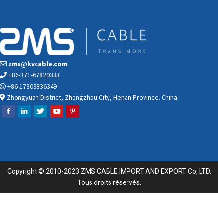
zms@kvcable.com
+86-371-67829333
+86-17303836349
Zhongyuan District, Zhengzhou City, Henan Province. China
Copyright © 2010-2023 ZMS CABLE IMPORT AND EXPORT Co, LTD.
Tous droits réservés.