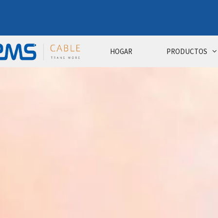
HOGAR
PRODUCTOS