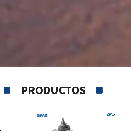
PRODUCTOS